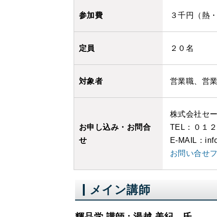
参加費
３千円（熱
定員
２０名
対象者
営業職、営
株式会社セ
お申し込み・お問合
TEL：０１
せ
E-MAIL：info
お問い合せ
メイン講師
輝品学 講師 : 湯越 美紀 氏